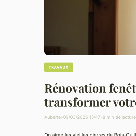
TRAVAUX
Rénovation fenêt
transformer votr
Auberte
•
09/03/2026 13:47
•
8 min de lecture
On aime les vieilles pierres de Bois-Guil