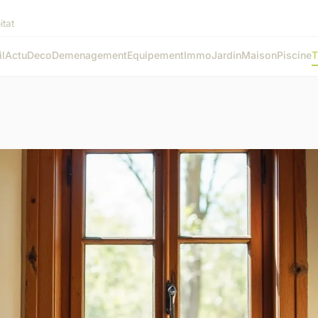
itat
l
Actu
Deco
Demenagement
Equipement
Immo
Jardin
Maison
Piscine
T