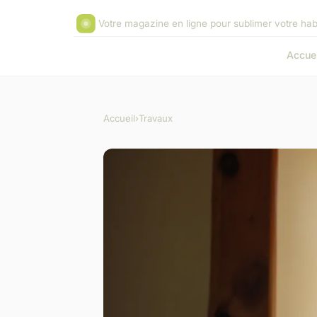
Votre magazine en ligne pour sublimer votre hab
Accuei
Accueil
›
Travaux