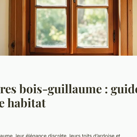
res bois-guillaume : guid
e habitat
laume, leur élégance discrète, leurs toits d’ardoise et