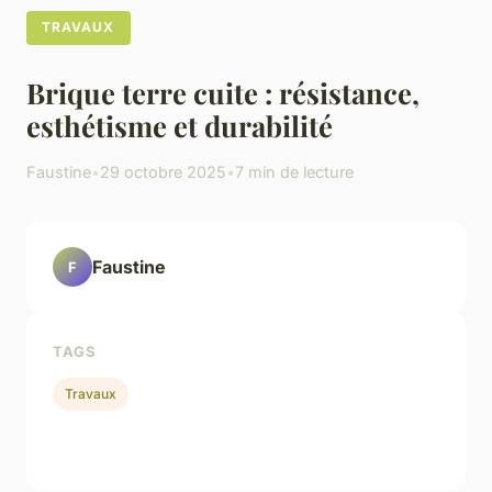
TRAVAUX
Brique terre cuite : résistance,
esthétisme et durabilité
Faustine
•
29 octobre 2025
•
7 min de lecture
Faustine
F
TAGS
Travaux